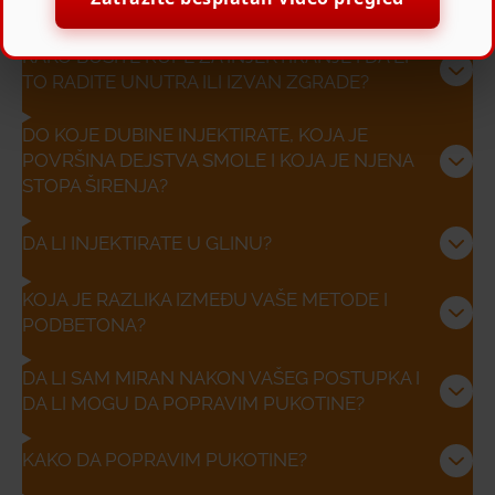
KANALIZACIJU?
KAKO BUŠITE RUPE ZA INJEKTIRANJE I DA LI
TO RADITE UNUTRA ILI IZVAN ZGRADE?
DO KOJE DUBINE INJEKTIRATE, KOJA JE
POVRŠINA DEJSTVA SMOLE I KOJA JE NJENA
STOPA ŠIRENJA?
DA LI INJEKTIRATE U GLINU?
KOJA JE RAZLIKA IZMEĐU VAŠE METODE I
PODBETONA?
DA LI SAM MIRAN NAKON VAŠEG POSTUPKA I
DA LI MOGU DA POPRAVIM PUKOTINE?
KAKO DA POPRAVIM PUKOTINE?