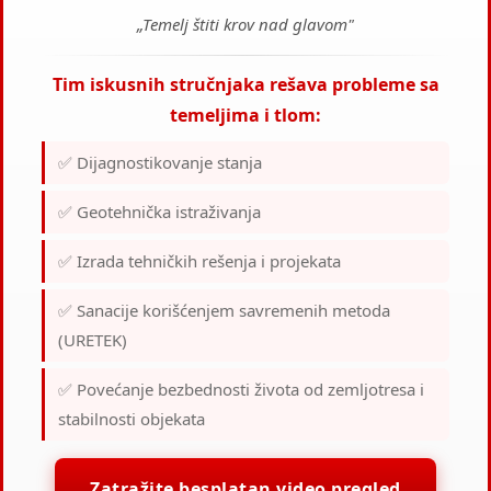
„Temelj štiti krov nad glavom"
DA LI SE MOŽE ZATVORITI (STISNUTI)
PUKOTINE TOKOM POSTUPKA?
Tim iskusnih stručnjaka rešava probleme sa
temeljima i tlom:
KOJE PRIPREMNE RADOVE TREBA DA
PREDUZMEM PRE POČETKA RADA?
✅ Dijagnostikovanje stanja
DA LI MOGU DA OSTANEM U KUĆI TOKOM
✅ Geotehnička istraživanja
IZVOĐENJA?
✅ Izrada tehničkih rešenja i projekata
KOLIKO JE VAŠ RAD BUČAN ILI INVAZIVAN?
✅ Sanacije korišćenjem savremenih metoda
KOLIKO DUGO TRAJE RAD?
(URETEK)
✅ Povećanje bezbednosti života od zemljotresa i
KAKO ZNATE DA STE POSTIGLI ŽELJENO
POBOLJŠANJE ZEMLJIŠTA?
stabilnosti objekata
DA LI VAŠA SMOLA MOŽE OŠTETITI
Zatražite besplatan video pregled