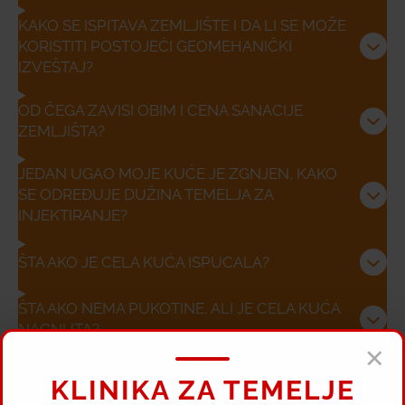
KAKO SE ISPITAVA ZEMLJIŠTE I DA LI SE MOŽE
KORISTITI POSTOJEĆI GEOMEHANIČKI
IZVEŠTAJ?
OD ČEGA ZAVISI OBIM I CENA SANACIJE
ZEMLJIŠTA?
JEDAN UGAO MOJE KUĆE JE ZGNJEN, KAKO
SE ODREĐUJE DUŽINA TEMELJA ZA
INJEKTIRANJE?
ŠTA AKO JE CELA KUĆA ISPUCALA?
ŠTA AKO NEMA PUKOTINE, ALI JE CELA KUĆA
NAGNUTA?
×
DA LI SE MOŽE PODIĆI ILI IZRAVNATI
KLINIKA ZA TEMELJE
PREDMET?