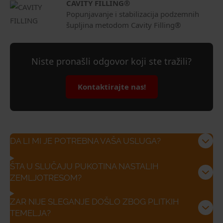
CAVITY FILLING®
Popunjavanje i stabilizacija podzemnih
šupljina metodom Cavity Filling®
Niste pronašli odgovor koji ste tražili?
Kontaktirajte nas!
DA LI MI JE POTREBNA VAŠA USLUGA?
ŠTA U SLUČAJU PUKOTINA NASTALIH
ZEMLJOTRESOM?
ZAR NIJE SLEGANJE DOŠLO ZBOG PLITKIH
TEMELJA?